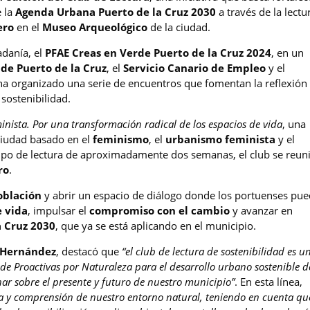
e la
Agenda Urbana Puerto de la Cruz 2030
a través de la lectu
ero
en el
Museo Arqueológico
de la ciudad.
dadanía, el
PFAE Creas en Verde Puerto de la Cruz 2024
, en un
de Puerto de la Cruz
, el
Servicio Canario de Empleo
y el
 ha organizado una serie de encuentros que fomentan la reflexión
 sostenibilidad.
nista. Por una transformación radical de los espacios de vida
, una
ciudad basado en el
feminismo
, el
urbanismo feminista
y el
empo de lectura de aproximadamente dos semanas, el club se reun
ro
.
población
y abrir un espacio de diálogo donde los portuenses pu
e vida
, impulsar el
compromiso con el cambio
y avanzar en
 Cruz 2030
, que ya se está aplicando en el municipio.
 Hernández
, destacó que
“el club de lectura de sostenibilidad es u
de Proactivas por Naturaleza para el desarrollo urbano sostenible d
ar sobre el presente y futuro de nuestro municipio”
. En esta línea,
a y comprensión de nuestro entorno natural, teniendo en cuenta qu