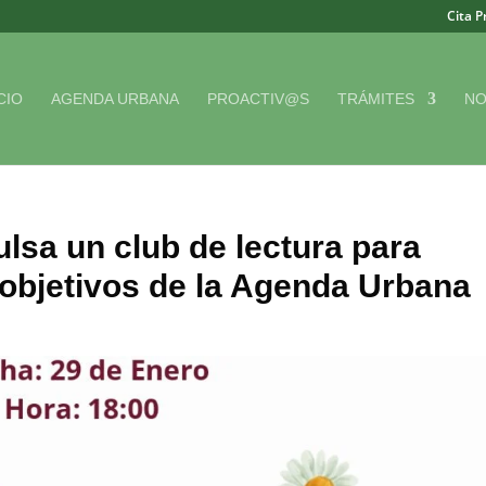
Cita P
CIO
AGENDA URBANA
PROACTIV@S
TRÁMITES
NO
ulsa un club de lectura para
s objetivos de la Agenda Urbana