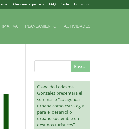
revia
Atención al público
FAQ
Sede
Consorcio
RMATIVA
PLANEAMIENTO
ACTIVIDADES
Buscar
Oswaldo Ledesma
González presentará el
seminario “La agenda
urbana como estrategia
para el desarrollo
urbano sostenible en
destinos turísticos”