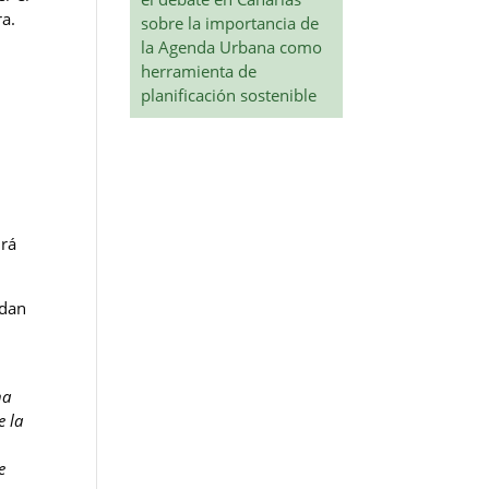
ra.
sobre la importancia de
la Agenda Urbana como
herramienta de
planificación sostenible
irá
edan
na
e la
e